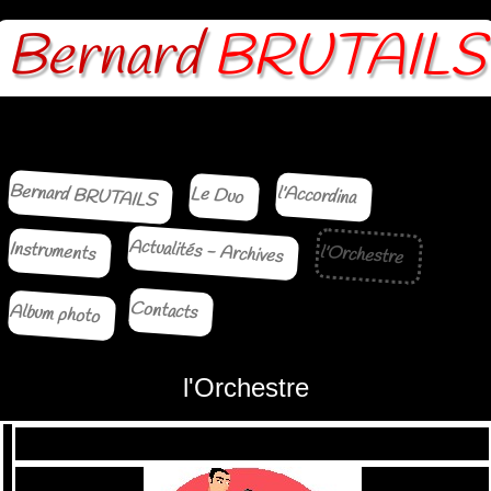
Bernard
BRUTAILS
Bernard BRUTAILS
l'Accordina
Le Duo
Actualités - Archives
Instruments
l'Orchestre
Contacts
Album photo
l'Orchestre